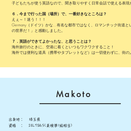
子どもたちが使う英語なので、聞き取りやすく日常会話で使える表現
子どもたちが使う英語なので、聞き取りやすく日常会話で使える表現
６．今まで行った国（場所）で、一番好きなところは？
６．今まで行った国（場所）で、一番好きなところは？
えぇ～！迷う！！！
えぇ～！迷う！！！
Germany（ドイツ）かな…有名な都市ではなく、ロマンチック街
Germany（ドイツ）かな…有名な都市ではなく、ロマンチック街
の世界だ！」と感動しました。
の世界だ！」と感動しました。
７．英語ができてよかったな、と思うことは？
７．英語ができてよかったな、と思うことは？
海外旅行のときに、空港に着くといつもワクワクすること！
海外旅行のときに、空港に着くといつもワクワクすること！
海外では便利な道具（携帯やタブレットなど）は一切使わずに、街の
海外では便利な道具（携帯やタブレットなど）は一切使わずに、街の
Makoto
出身地： 埼玉県
資格 ：
IELTS6.5(英検準1級相当)