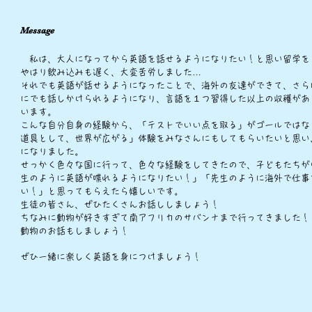
Message
​ 私は、大人になってから英語を話せるようになりたい！と思い留学を
やはり飲み込みも遅く、大変苦労しました…
それでも英語が話せるようになったことで、海外の友達ができて、さら
にでも話しかけられるようになり、言語を１つ習得した以上の収穫があ
います。
こんな自分自身の経験から、「テストでいい点を取る」がゴールではな
道具として、世界が広がる」体験をみなさんにもしてもらいたいと思い
になりました。
せっかく色々な国に行って、色々な経験をしてきたので、子どもたちが
生のように英語が喋れるようになりたい！」「先生のように海外で仕事
い！」と思ってもらえたら嬉しいです。
生徒の皆さん、ぜひたくさんお話ししましょう！
ちなみに動物が好きすぎて南アフリカのサバンナまで行ってきました！
動物のお話もしましょう！
ぜひ一緒に楽しく英語を身につけましょう！