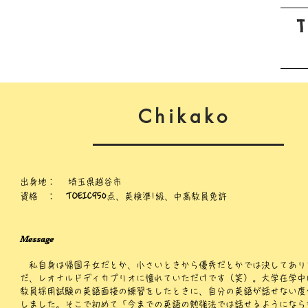
Chikako
出身地： 埼玉県越谷市
資格 ：
TOEIC950
点、英検準1級、中高教員免許
Message
​ 私自身は帰国子女だとか、小さいときから優秀だとかでは決してあり
だ、レオナルドディカプリオに憧れていただけです（笑）。大学在学中
教員採用試験の英語面接の練習をしたときに、自分の英語が話せない度
しました。そこで初めて「今までの英語の勉強法では話せるようになら