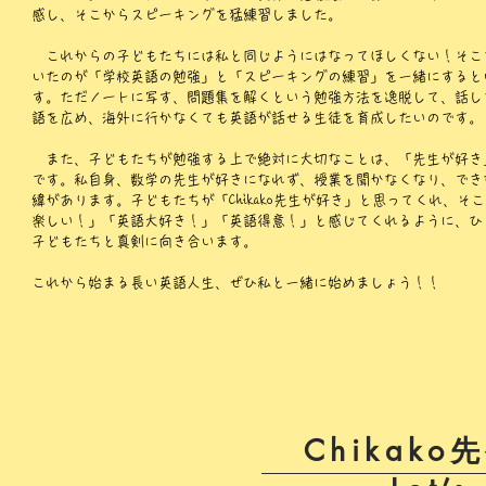
感し、そこからスピーキングを猛練習しました。
これからの子どもたちには私と同じようにはなってほしくない！そこ
いたのが「学校英語の勉強」と「スピーキングの練習」を一緒にすると
す。ただノートに写す、問題集を解くという勉強方法を逸脱して、話し
語を広め、海外に行かなくても英語が話せる生徒を育成したいのです。
また、子どもたちが勉強する上で絶対に大切なことは、「先生が好き
です。私自身、数学の先生が好きになれず、授業を聞かなくなり、でき
緯があります。子どもたちが「Chikako先生が好き」と思ってくれ、そ
楽しい！」「英語大好き！」「英語得意！」と感じてくれるように、ひ
子どもたちと真剣に向き合います。
​これから始まる長い英語人生、ぜひ私と一緒に始めましょう！！
Chikak
Chikak