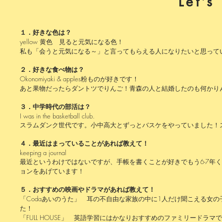
​Let’
​Let’
１．好きな色は？
１．好きな色は？
yellow 黄色
見ると元気になる色！
yellow 黄色
見ると元気になる色！
私も「会うと元気になる～」と言ってもらえる人になりたいと思って
私も「会うと元気になる～」と言ってもらえる人になりたいと思って
２．好きな食べ物は？
２．好きな食べ物は？
Okonomiyaki & apples粉ものが好きです！
Okonomiyaki & apples粉ものが好きです！
あと果物だったらダントツでりんご！青森の人と結婚したのも何かり
あと果物だったらダントツでりんご！青森の人と結婚したのも何かり
３．中学時代の部活は？
３．中学時代の部活は？
I was in the basketball club.
I was in the basketball club.
スラムダンク世代です。小中高大とずっとバスケをやっていました！
スラムダンク世代です。小中高大とずっとバスケをやっていました！
４．最近はまっていることがあれば教えて！
４．最近はまっていることがあれば教えて！
keeping a journal
keeping a journal
最近というわけではないですが、手帳を書くことが好きでもう6-7年
最近というわけではないですが、手帳を書くことが好きでもう6-7年
ョンをあげています！
ョンをあげています！
５．おすすめの映画やドラマがあれば教えて！
５．おすすめの映画やドラマがあれば教えて！
「Codaあいのうた」
耳の不自由な家族の中に1人だけ聞こえる女の
「Codaあいのうた」
耳の不自由な家族の中に1人だけ聞こえる女の
た！
た！
「FULL HOUSE」
英語学習にはかなりおすすめのファミリードラマで
「FULL HOUSE」
英語学習にはかなりおすすめのファミリードラマで