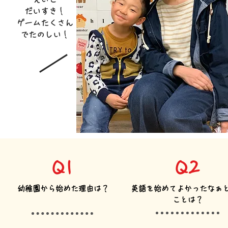
だいすき！
​ゲームたくさん
でたのしい！
Q1
Q2
​幼稚園から始めた理由は？
​英語を始めてよかったなぁ
ことは？