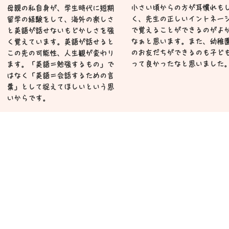
Q1
小さい頃からの方が耳慣れも
母親の私自身が、学生時代に短期
く、先生の正しいイントネー
留学の経験をして、海外の楽しさ
英検準1級合格を目指した理由は？
英検準1級合
で覚えることができるのがよ
と英語が話せないもどかしさを強
なぁと思います。また、幼稚
く覚えています。英語が話せると
大学の入試に使いたかったからです。千
ライティング
のお友だちができるのも子ど
この先の可能性、人生観が変わり
葉大だと準1級を持っていれば、英語の試
習する際には
って良かったなと思いました
ます。「英語＝勉強するもの」で
験が満点扱いになるので、千葉大も視野
「同じ単語を
はなく「英語＝会話するための言
葉」として捉えてほしいという思
に入れています。
して練習してい
いからです。
ルできたと思