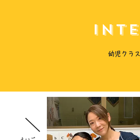
Int
幼児クラ
えいご