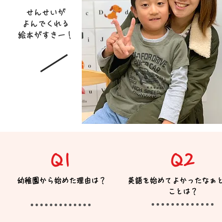
せんせいが
よんでくれる
絵本がすきー！
Q1
Q2
​幼稚園から始めた理由は？
​英語を始めてよかったなぁ
ことは？