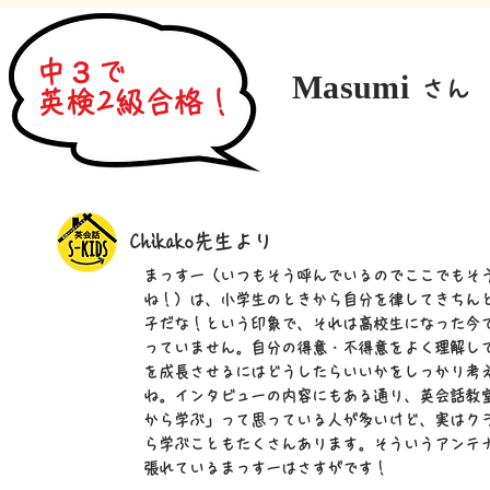
中３で
Masumi
さん
英検2級合格！
Chikako先生より
まっすー（いつもそう呼んでいるのでここでもそ
ね！）は、小学生のときから自分を律してきちん
子だな！という印象で、それは高校生になった今
っていません。自分の得意・不得意をよく理解し
を成長させるにはどうしたらいいかをしっかり考
ね。インタビューの内容にもある通り、英会話教
から学ぶ」って思っている人が多いけど、実はク
ら学ぶこともたくさんあります。そういうアンテ
張れているまっすーはさすがです！