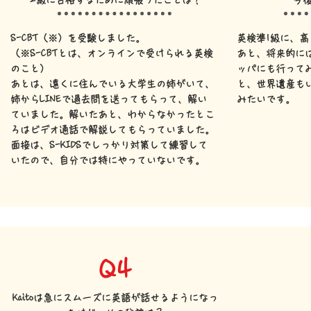
2級に合格するために頑張ったことは？
今
S-CBT（※）を受験しました。
英検準1級に、
（※S-CBTとは、オンラインで受けられる英検
あと、将来的に
のこと）
ッパにも行って
あとは、遠くに住んでいる大学生の姉がいて、
と、世界遺産も
姉からLINEで過去問を送ってもらって、解い
みたいです。
ていました。解いたあと、わからなかったとこ
ろはビデオ通話で解説してもらっていました。
面接は、S-KIDSでしっかり対策して練習して
いたので、自分では特にやっていないです。
Q4
Kaitoは急にスムーズに英語が話せるようになっ