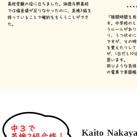
高校受験の役に立ちました。淑徳与野高校
では偏差値が足りなかったのに、英検2級を
「隙間時間を有
持っていることで確約をもらうことができ
す。中学校のと
た。
うルールがあり
り、うつ伏せに
ですが、その時
を覚えたりして
が、1日だと1
思います。
同じような気持
の
電車で単語帳
中３で
Kaito Nakay
英検2級合格！