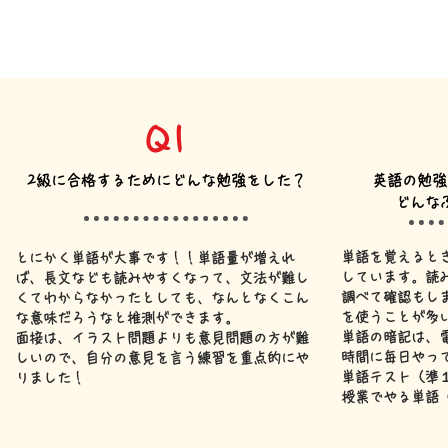
Q1
2級に合格するためにどんな勉強をした？
英語の勉強
​どん
単語を覚えると
とにかく単語が大事です！！単語量が増えれ
しています。読
ば、長文なども読みやすくなって、文法が難し
調べて確認もし
くてわからなかったとしても、なんとなくこん
を使うことが多
な意味だろうなと推測ができます。
​単語の暗記は、
​面接は、イラスト問題よりも意見問題の方が難
時間に毎日やっ
しいので、自分の意見を言う練習を重点的にや
単語テスト（準１
りました！
授業でやる単語