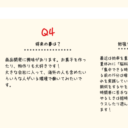
Q4
将来の夢は？
​勉
最近は効率を重
商品開発に興味があります。お菓子を作っ
夏休みに「脳科
たり、物作りも大好きです！
「集中できる時
​大きな会社に入って、海外の人も含めたい
る前の15分は
ろいろな人がいる環境で働いてみたいで
れを実践してい
す。
朝何をするかを
時間帯に苦手な
​やるときは短
クスしたり遊ん
ます！