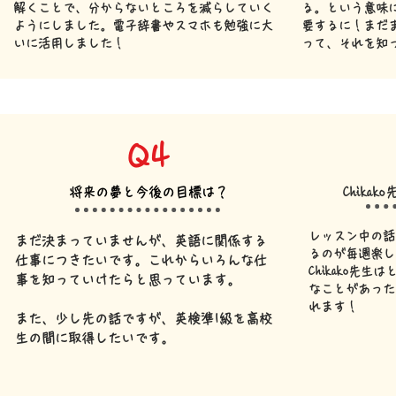
解くことで、分からないところを減らしていく
る。という意味
ようにしました。
電子辞書やスマホも勉強に大
​要するに！まだ
いに活用しました！
って、それを知
Q4
将来の夢と今後の目標は？
Chika
レッスン中の話
まだ決まっていませんが、英語に関係する
るのが毎週楽し
仕事につきたいです。これからいろんな仕
Chikako先
事を知っていけたらと思っています。
なことがあった
れます！
また、少し先の話ですが、英検準1級を高校
生の間に取得したいです。