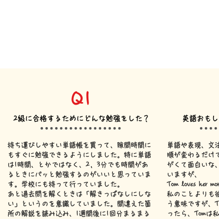
Q1
2級に合格するためにどんな勉強をした？
英語おもし
持ち運びしやすい単語帳を買って、隙間時間に
単語や表現、文
もすぐに勉強できるようにしました。特に単語
順が変わるだけ
は1時間、とかではなく、2，3分でも時間があ
がくて面白いな
るときにパッと勉強するのがいいと思っていま
いますが、
す。学校にも持って行っていました。
Tom loves her
あと過去問を解くときは「解きっぱなしにしな
私のことよりも
い」というのを意識していました。間違えた箇
う意味ですが、Tom lo
所の解説を読み込み、1週間後に1回分まるまる
ったら、Tomは