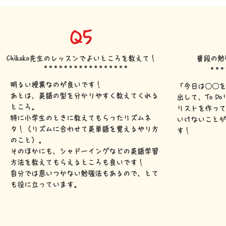
Q5
Chikako先生のレッスンでよいところを教えて！
普段の勉
明るい授業なのが良いです！
「今日は〇〇
あとは、英語の
型を分かりやすく教えてくれる
出して、To D
ところ。
リストを作っ
特に小学生のときに教えてもらったリズムネ
いけないこと
タ！（リズムに合わせて英単語を覚えるやり方
す！
のこと
）。
そのほかにも、シャドーイングなどの英語学習
方法を教えてもらえるところも良いです！
自分では思いつかない勉強法もあるので、とて
も役に立っています。