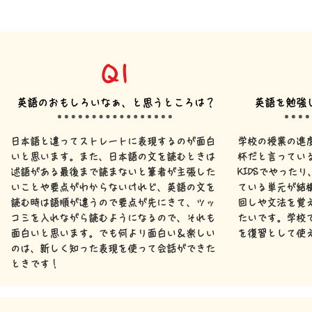
Q1
英語のおもしろいなぁ、と思うところは？
英語を勉強
日本語と違ってストレートに表現するのが面白
学校の授業の進
いと思います。また、日本語の文を読むときは
杯だと言ってい
述語がある最後まで読まないと筆者が主張した
KIDSでやった
いことや要点がわからないけれど、英語の文を
ている単元が結
読む時は語順が違うので要点が先にきて、ツッ
回しや文法を覚
コミを入れながら読むようになるので、それも
たいです。学校
面白いと思います。でも何より面白い＆楽しい
を復習として使
のは、新しく知った表現を使って会話ができた
ときです！