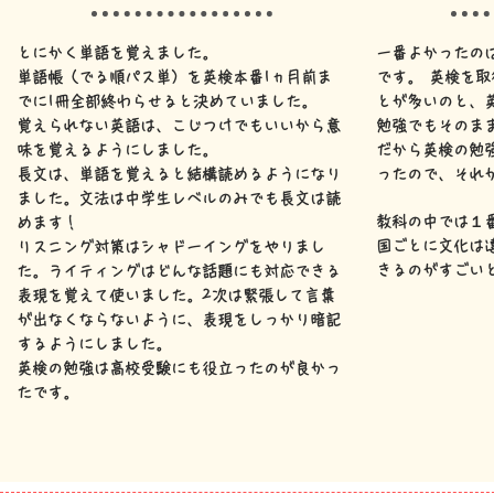
とにかく単語を覚えました。
一番よかったの
単語帳（でる順パス単）を英検本番1ヵ月前ま
です。 英検を
でに1冊全部終わらせると決めていました。
とが多いのと、
覚えられない英語は、こじつけでもいいから意
勉強でもそのま
味を覚えるようにしました。
だから英検の勉
長文は、単語を覚えると結構読めるようになり
ったので、それ
ました。文法は中学生レベルのみでも長文は読
教科の中では１
めます！
国ごとに文化は
リスニング対策はシャドーイングをやりまし
きるのがすごい
た。
ライティングはどんな話題にも対応できる
表現を覚えて使いました。2次は緊張して言葉
が出なくならないように、表現をしっかり暗記
するようにしました。
英検の勉強は高校
受験にも役立ったのが良かっ
たです。