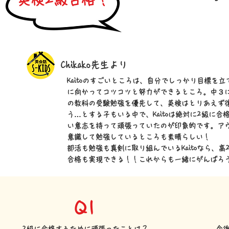
Chikako先生より
Kaitoのすごいところは、自分でしっかり目標を立
に向かってコツコツと努力ができるところ。中３
の教科の受験勉強を優先して、英検はとりあえず
う…とする子もいる中で、Kaitoは絶対に2級に合
い意志を持って頑張っていたのが印象的です。ア
意識して勉強しているところも素晴らしい！
部活も勉強も真剣に取り組んでいるKaitoなら、高
合格も実現できる！！これからも一緒にがんばろ
Q1