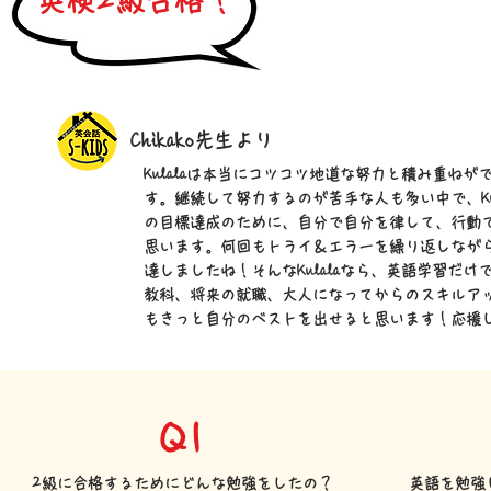
英検2級合格！
Chikako先生より
Kulalaは本当にコツコツ地道な努力と積み重ねが
す。継続して努力するのが苦手な人も多い中で、Kul
の目標達成のために、自分で自分を律して、行動
思います。何回もトライ＆エラーを繰り返しなが
達しましたね！そんなKulalaなら、英語学習だけ
教科、将来の就職、大人になってからのスキルア
もきっと自分のベストを出せると思います！応援
Q1
2級に合格するためにどんな勉強をしたの？
英語を勉強