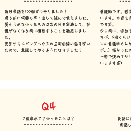
毎日単語を100個ずつやりました！
看護師です。親
寝る前に何回も声に出して読んで覚えました。
います。本音を
覚えられなかったものは次の日も実施して、記
です笑。
憶がなくなる前に復習することを徹底しまし
少し前に、採血
た。
すが、5回くら
​先生からエビングハウスの忘却曲線の話を聞い
ンの看護師さん
たので、意識してやるようになりました！
が…）痛かった
一発で決めてや
いします笑）
Q4
2級取れてよかったことは？
英語に
意識