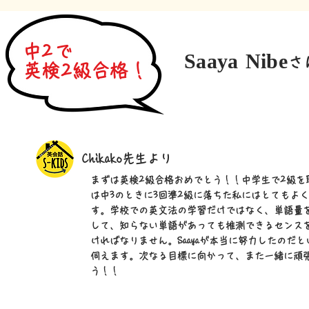
中2で
Saaya Nibe
さ
英検2級合格！
Chikako先生より
​まずは英検2級合格おめでとう！！中学生で2級を
は中3のときに3回準2級に落ちた私にはとてもよ
す。学校での英文法の学習だけではなく、単語量
して、知らない単語があっても推測できるセンス
ければなりません。Saayaが本当に努力したのだ
伺えます。次なる目標に向かって、また一緒に頑
う！！