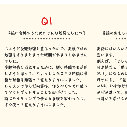
Q1
2級に合格するためにどんな勉強をしたの？
英語のおもし
ちょうど受験勉強と重なったので、英検だけの
英語にはいろい
勉強をするまとまった時間があまりとれません
思います。
でした。
例えば、「どしゃぶり
受験勉強と両立するために、短い時間でも活用
日本語だと「猫
しようと思って、ちょっとしたスキマ時間に単
ぶり」になるの
語や熟語を頑張って覚えるようにしました。
ほかにも、 「見
レッスンで学んだ内容は、なるべくすぐに使っ
watch、loo
てアウトプットすることを心がけました。
れぞれ違って、
特にライティングで使える表現を教わったら、
う違いを学べる
すぐ使って覚えるようにしました。