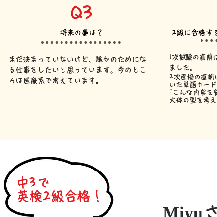
Q3
将来の夢は？
2級に合格す
1次試験の直前は
まだ決まっていないけど、誰かのためにな
ました｡
る仕事をしたいと思っています。今のとこ
2次面接の直前
ろは医療系で考えています。
いた単語カード
｢こんな内容を
大体の型を考え
中3で
英検2級合格！
Miyu