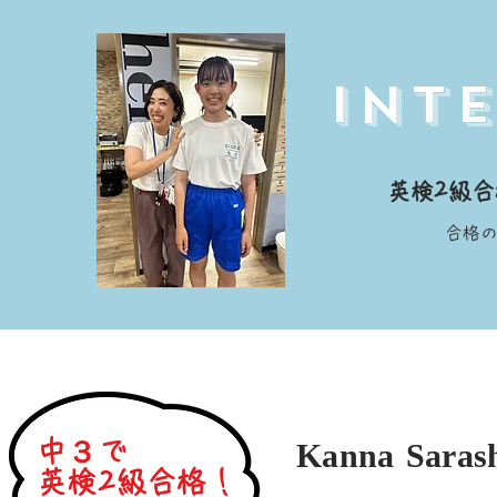
Int
​英検2級
​​合
中３で
Kanna Saras
英検2級合格！