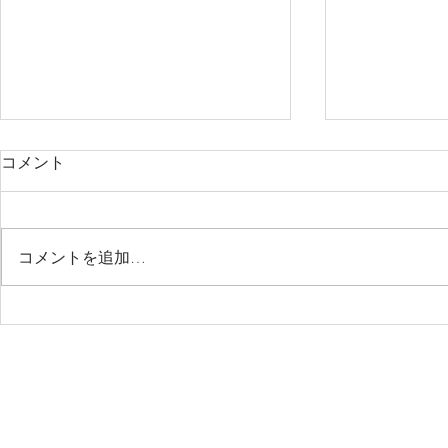
コメント
コメントを追加…
S-KIDSの表彰式 ～頑張った努
聞こえた英
力をお祝い！～
へ！S-KI
学習