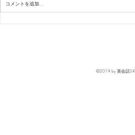
コメントを追加…
S-KIDSの表彰式 ～頑張った努
聞こえた英
力をお祝い！～
へ！S-KI
学習
©2019 by 英会話S-KIDS