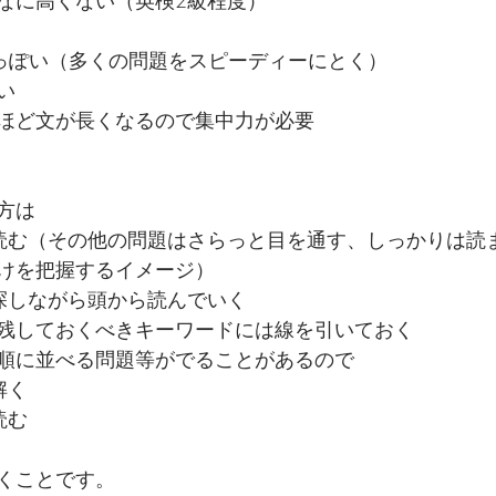
なに高くない（英検2級程度）
ICっぽい（多くの問題をスピーディーにとく）
い
ほど文が長くなるので集中力が必要
方は
読む（その他の問題はさらっと目を通す、しっかりは読
けを把握するイメージ）
探しながら頭から読んでいく
残しておくべきキーワードには線を引いておく
順に並べる問題等がでることがあるので
解く
読む
くことです。