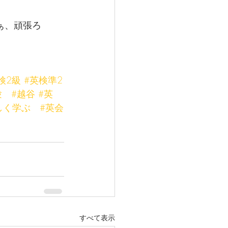
ぁ、頑張ろ
検2級
#英検準2
験
#越谷
#英
しく学ぶ
#英会
すべて表示