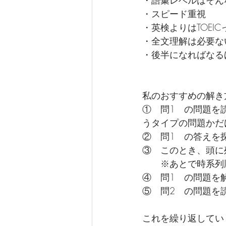
・語彙レベルはそん
・スピード重視
・英検よりはTOE
・全文理解は必要な
・後半になればなる
私のおすすめの解き
①　問1　の問題を
うタイプの問題かだ
②　問1　の答えを
③　このとき、頭に
　　※あとで時系列
④　問1　の問題を
⑤　問2　の問題を
これを繰り返してい