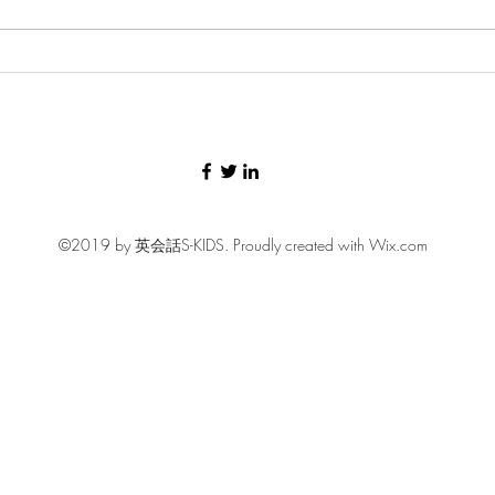
聞こえた英語をそのまま口
「b
へ！S-KIDSのシャドーイング
い！
学習
©2019 by 英会話S-KIDS. Proudly created with Wix.com