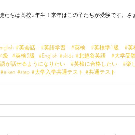
徒たちは高校2年生！来年はこの子たちが受験です。さ
nglish
#英会話
#英語学習
#英検
#英検準1級
#英
4級
#英検5級
#English
#skids
#北越谷英語
#大学受
英語が話せるようになりたい
#英検に合格したい
#楽
#eiken
#step
#大学入学共通テスト
#共通テスト